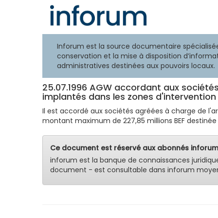
Inforum est la source documentaire spécialisée
conservation et la mise à disposition d’informat
administratives destinées aux pouvoirs locaux.
25.07.1996 AGW accordant aux sociétés
implantés dans les zones d'intervention 
Il est accordé aux sociétés agréées à charge de l'a
montant maximum de 227,85 millions BEF destinée 
Ce document est réservé aux abonnés inforum
inforum est la banque de connaissances juridiqu
document - est consultable dans inforum moyen