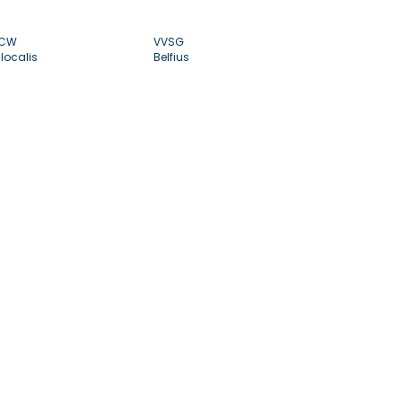
CW
VVSG
localis
Belfius