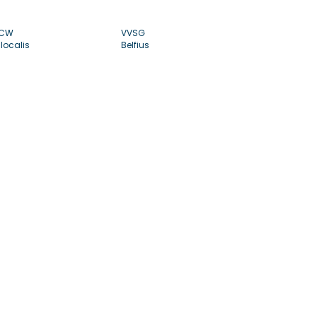
CW
VVSG
localis
Belfius