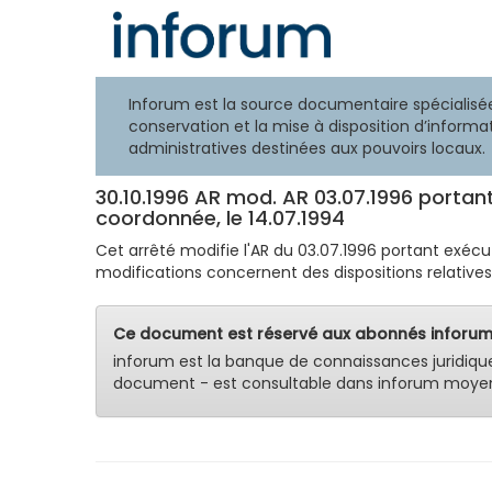
Inforum est la source documentaire spécialisée
conservation et la mise à disposition d’informat
administratives destinées aux pouvoirs locaux.
30.10.1996 AR mod. AR 03.07.1996 portant 
coordonnée, le 14.07.1994
Cet arrêté modifie l'AR du 03.07.1996 portant exécut
modifications concernent des dispositions relatives à
Ce document est réservé aux abonnés inforum
inforum est la banque de connaissances juridiqu
document - est consultable dans inforum moyen