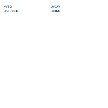
VVSG
UVCW
Brulocalis
Belfius