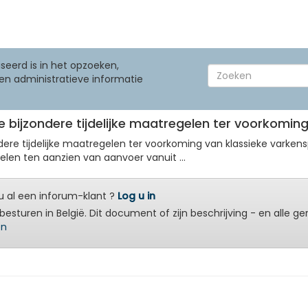
seerd is in het opzoeken,
en administratieve informatie
de bijzondere tijdelijke maatregelen ter voorkomi
dere tijdelijke maatregelen ter voorkoming van klassieke varkenspe
elen ten aanzien van aanvoer vanuit ...
 al een inforum-klant ?
Log u in
besturen in België. Dit document of zijn beschrijving - en alle g
en