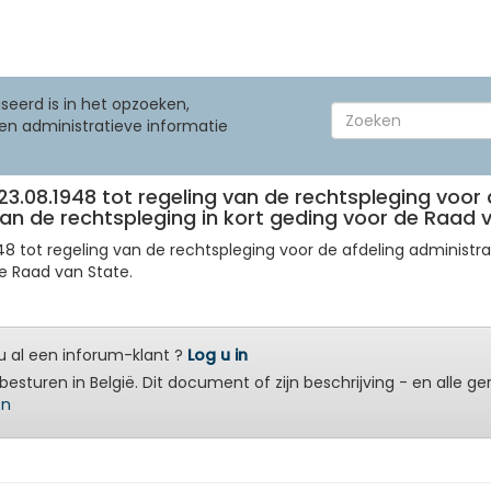
seerd is in het opzoeken,
en administratieve informatie
t 23.08.1948 tot regeling van de rechtspleging voo
 van de rechtspleging in kort geding voor de Raad 
1948 tot regeling van de rechtspleging voor de afdeling administra
de Raad van State.
 al een inforum-klant ?
Log u in
besturen in België. Dit document of zijn beschrijving - en alle g
en