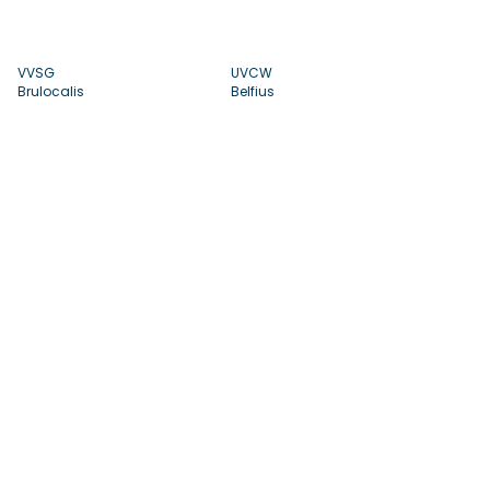
VVSG
UVCW
Brulocalis
Belfius