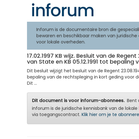
Inforum is de documentaire bron die gespeciali
bewaren en beschikbaar maken van juridische 
voor lokale overheden.
17.02.1997 KB wijz. Besluit van de Regen
van State en KB 05.12.1991 tot bepaling
Dit besluit wijzigt het besluit van de Regent 23.08.
bepaling van de rechtspleging in kort geding voor 
Dit ...
Dit document is voor inforum-abonnees.
Bent u
inforum is de juridische kennisbank van de lokale 
via toegangscontract.
Klik hier om je te abonner