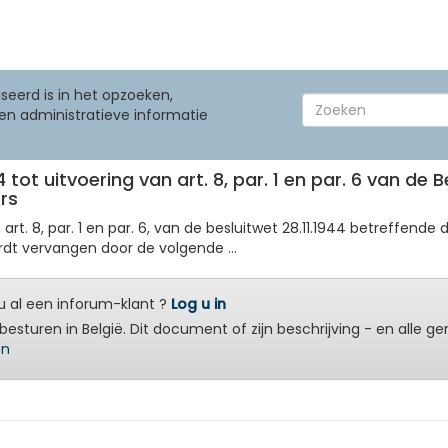
seerd is in het opzoeken,
en administratieve informatie
4 tot uitvoering van art. 8, par. 1 en par. 6 van de 
rs
an art. 8, par. 1 en par. 6, van de besluitwet 28.11.1944 betreffen
rdt vervangen door de volgende ...
 al een inforum-klant ?
Log u in
besturen in België. Dit document of zijn beschrijving - en alle g
en