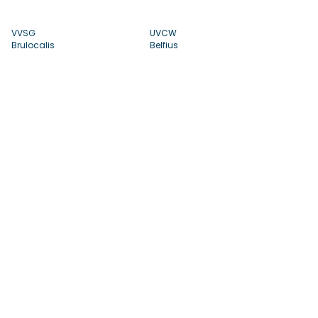
VVSG
UVCW
Brulocalis
Belfius