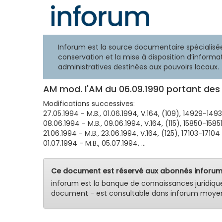
Inforum est la source documentaire spécialisée
conservation et la mise à disposition d’informat
administratives destinées aux pouvoirs locaux.
AM mod. l'AM du 06.09.1990 portant des 
Modifications successives:
27.05.1994 - M.B., 01.06.1994, V.164, (109), 14929-1493
08.06.1994 - M.B., 09.06.1994, V.164, (115), 15850-1585
21.06.1994 - M.B., 23.06.1994, V.164, (125), 17103-17104
01.07.1994 - M.B., 05.07.1994, ...
Ce document est réservé aux abonnés inforum
inforum est la banque de connaissances juridiqu
document - est consultable dans inforum moyen