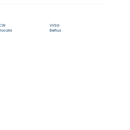
CW
VVSG
localis
Belfius