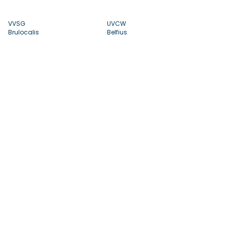
VVSG
UVCW
Brulocalis
Belfius