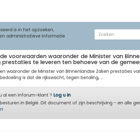
seerd is in het opzoeken,
en administratieve informatie
an de voorwaarden waaronder de Minister van Bi
ing prestaties te leveren ten behoeve van de geme
ggen waaronder de Minister van Binnenlandse Zaken prestaties v
eling is dat de rijkswacht, tegen betaling, ...
 al een inforum-klant ?
Log u in
besturen in België. Dit document of zijn beschrijving - en alle g
en