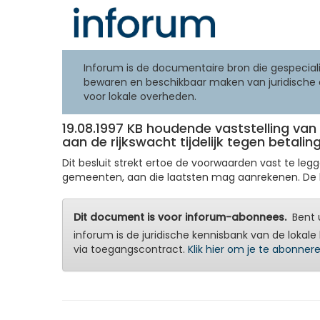
Inforum is de documentaire bron die gespeciali
bewaren en beschikbaar maken van juridische 
voor lokale overheden.
19.08.1997 KB houdende vaststelling v
aan de rijkswacht tijdelijk tegen betal
Dit besluit strekt ertoe de voorwaarden vast te le
gemeenten, aan die laatsten mag aanrekenen. De bedo
Dit document is voor inforum-abonnees.
Bent u
inforum is de juridische kennisbank van de lokale 
via toegangscontract.
Klik hier om je te abonner