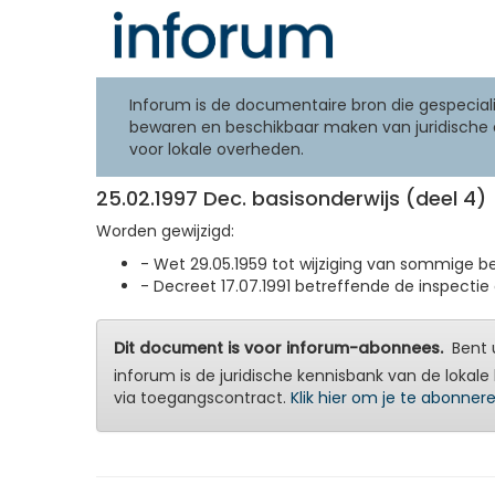
Inforum is de documentaire bron die gespeciali
bewaren en beschikbaar maken van juridische 
voor lokale overheden.
25.02.1997 Dec. basisonderwijs (deel 4)
Worden gewijzigd:
- Wet 29.05.1959 tot wijziging van sommige bep
- Decreet 17.07.1991 betreffende de inspectie
Dit document is voor inforum-abonnees.
Bent u
inforum is de juridische kennisbank van de lokale 
via toegangscontract.
Klik hier om je te abonner