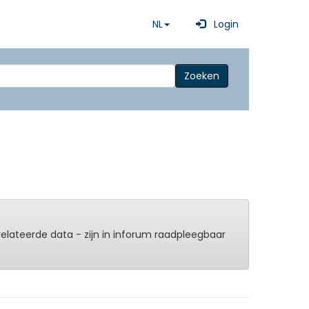
NL
Login
Zoeken
erelateerde data - zijn in inforum raadpleegbaar