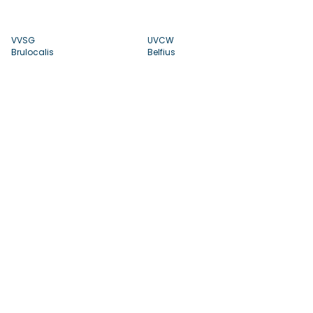
VVSG
UVCW
Brulocalis
Belfius