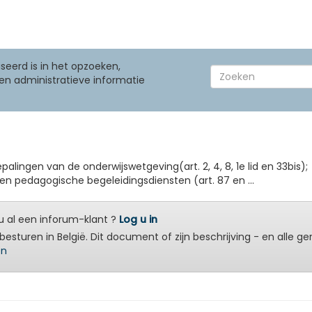
seerd is in het opzoeken,
en administratieve informatie
alingen van de onderwijswetgeving(art. 2, 4, 8, 1e lid en 33bis);
 en pedagogische begeleidingsdiensten (art. 87 en ...
 al een inforum-klant ?
Log u in
besturen in België. Dit document of zijn beschrijving - en alle g
en