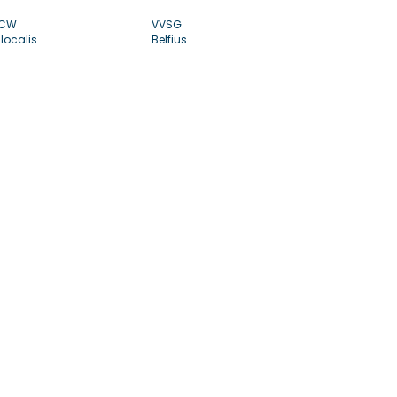
CW
VVSG
localis
Belfius