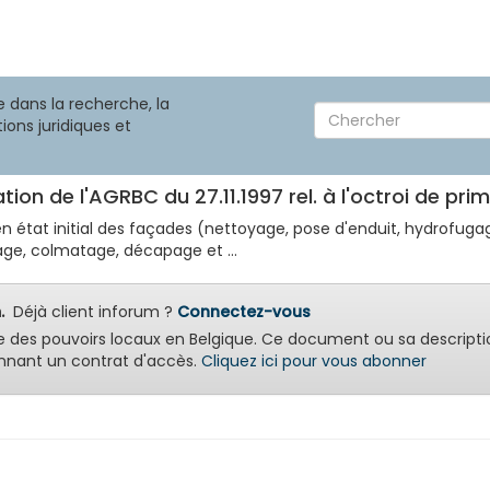
 dans la recherche, la
ions juridiques et
ation de l'AGRBC du 27.11.1997 rel. à l'octroi de p
n état initial des façades (nettoyage, pose d'enduit, hydrofugag
age, colmatage, décapage et ...
.
Déjà client inforum ?
Connectez-vous
e des pouvoirs locaux en Belgique. Ce document ou sa descripti
nant un contrat d'accès.
Cliquez ici pour vous abonner