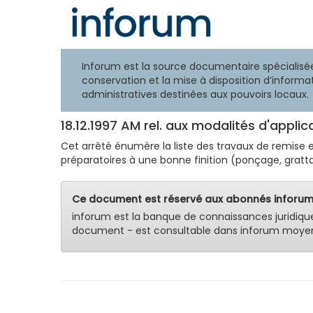
Inforum est la source documentaire spécialisée
conservation et la mise à disposition d’informat
administratives destinées aux pouvoirs locaux.
18.12.1997 AM rel. aux modalités d'applic
Cet arrêté énumère la liste des travaux de remise e
préparatoires à une bonne finition (ponçage, gratt
Ce document est réservé aux abonnés inforum
inforum est la banque de connaissances juridiqu
document - est consultable dans inforum moyen