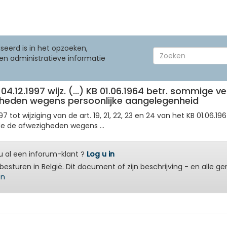
seerd is in het opzoeken,
en administratieve informatie
04.12.1997 wijz. (...) KB 01.06.1964 betr. sommige
igheden wegens persoonlijke aangelegenheid
997 tot wijziging van de art. 19, 21, 22, 23 en 24 van het KB 01.
de de afwezigheden wegens ...
 al een inforum-klant ?
Log u in
besturen in België. Dit document of zijn beschrijving - en alle g
en