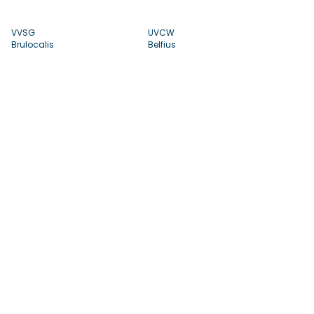
VVSG
UVCW
Brulocalis
Belfius