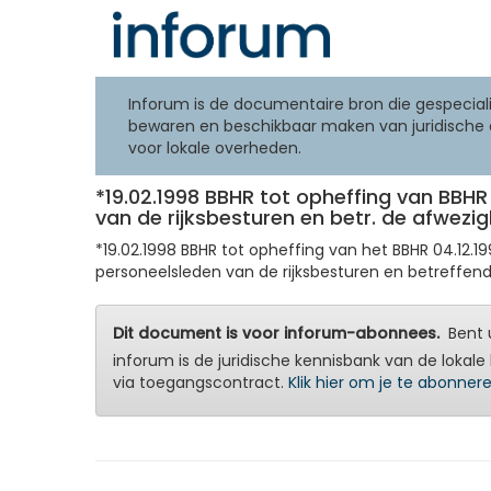
Inforum is de documentaire bron die gespeciali
bewaren en beschikbaar maken van juridische 
voor lokale overheden.
*19.02.1998 BBHR tot opheffing van BBHR 
van de rijksbesturen en betr. de afwez
*19.02.1998 BBHR tot opheffing van het BBHR 04.12.1
personeelsleden van de rijksbesturen en betreffen
Dit document is voor inforum-abonnees.
Bent u
inforum is de juridische kennisbank van de lokale 
via toegangscontract.
Klik hier om je te abonner