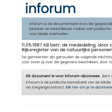
Inforum is de documentaire bron die gespeciali
bewaren en beschikbaar maken van juridische 
voor lokale overheden.
11.05.1987 KB betr. de mededeling, doo
Rijksregister van de natuurlijke persone
De gemeenten zijn gehouden de volgende inlichtinge
voor zover zij over die gegevens beschikken, door to
Dit document is voor inforum-abonnees.
Bent u
inforum is de juridische kennisbank van de lokale 
via toegangscontract.
Klik hier om je te abonner