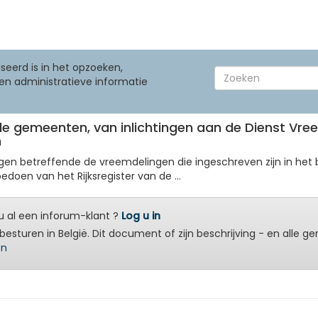
seerd is in het opzoeken,
en administratieve informatie
r de gemeenten, van inlichtingen aan de Dienst V
n
n betreffende de vreemdelingen die ingeschreven zijn in het be
edoen van het Rijksregister van de ...
 al een inforum-klant ?
Log u in
besturen in België. Dit document of zijn beschrijving - en alle g
en