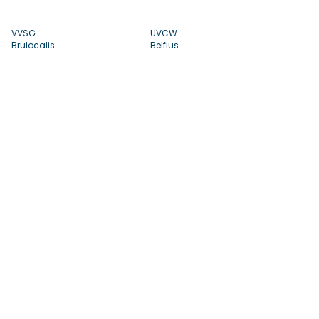
VVSG
UVCW
Brulocalis
Belfius