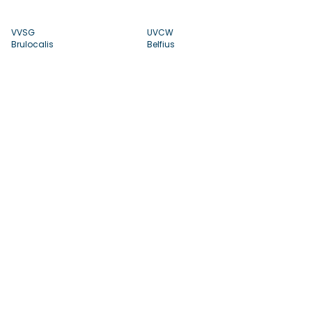
VVSG
UVCW
Brulocalis
Belfius