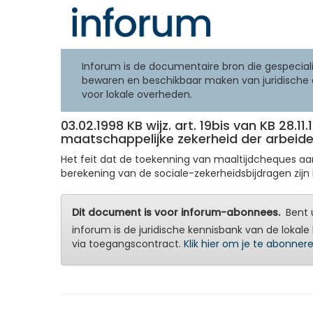
Inforum is de documentaire bron die gespeciali
bewaren en beschikbaar maken van juridische 
voor lokale overheden.
03.02.1998 KB wijz. art. 19bis van KB 28.1
maatschappelijke zekerheid der arbeide
Het feit dat de toekenning van maaltijdcheques a
berekening van de sociale-zekerheidsbijdragen zijn 
Dit document is voor inforum-abonnees.
Bent u
inforum is de juridische kennisbank van de lokale 
via toegangscontract.
Klik hier om je te abonner