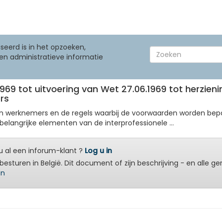
seerd is in het opzoeken,
en administratieve informatie
1.1969 tot uitvoering van Wet 27.06.1969 tot herzien
rs
an werknemers en de regels waarbij de voorwaarden worden bepa
belangrijke elementen van de interprofessionele ...
 al een inforum-klant ?
Log u in
besturen in België. Dit document of zijn beschrijving - en alle g
en