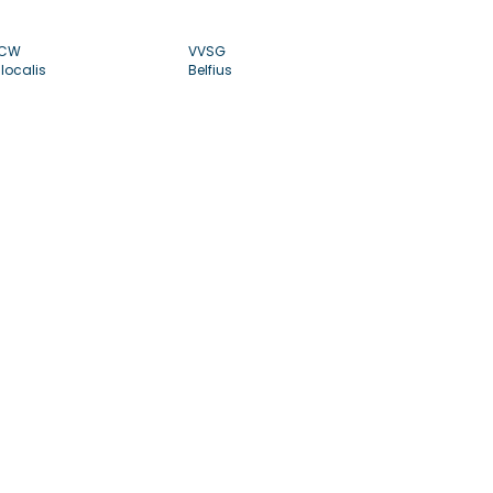
CW
VVSG
localis
Belfius