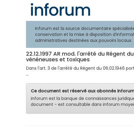
Inforum est la source documentaire spécialisée
conservation et la mise à disposition d’informat
administratives destinées aux pouvoirs locaux.
22.12.1997 AR mod. l'arrêté du Régent d
vénéneuses et toxiques
Dans l'art. 3 de l'arrêté du Régent du 06.02.1946 po
...
Ce document est réservé aux abonnés inforum
inforum est la banque de connaissances juridiqu
document - est consultable dans inforum moyen