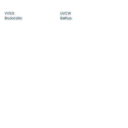
VVSG
UVCW
Brulocalis
Belfius