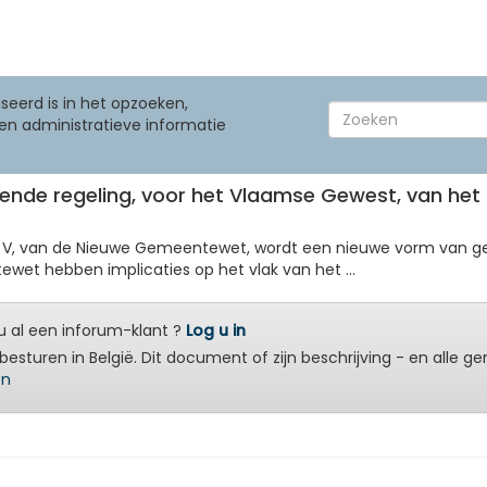
seerd is in het opzoeken,
en administratieve informatie
udende regeling, voor het Vlaamse Gewest, van het
fdstuk V, van de Nieuwe Gemeentewet, wordt een nieuwe vorm van
wet hebben implicaties op het vlak van het ...
 al een inforum-klant ?
Log u in
besturen in België. Dit document of zijn beschrijving - en alle g
en