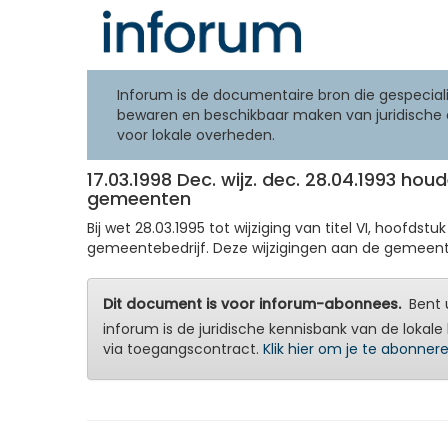
Inforum is de documentaire bron die gespeciali
bewaren en beschikbaar maken van juridische 
voor lokale overheden.
17.03.1998 Dec. wijz. dec. 28.04.1993 ho
gemeenten
Bij wet 28.03.1995 tot wijziging van titel VI, hoo
gemeentebedrijf. Deze wijzigingen aan de gemeente
Dit document is voor inforum-abonnees.
Bent u
inforum is de juridische kennisbank van de lokale 
via toegangscontract.
Klik hier om je te abonner