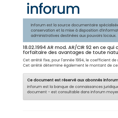
Inforum est la source documentaire spécialisée
conservation et la mise à disposition d’informat
administratives destinées aux pouvoirs locaux.
18.02.1994 AR mod. AR/CIR 92 en ce qui c
forfaitaire des avantages de toute na
Cet arrêté fixe, pour l'année 1994, le coefficient de
Cet arrêté détermine également le montant de cert
Ce document est réservé aux abonnés inforum
inforum est la banque de connaissances juridiqu
document - est consultable dans inforum moyen