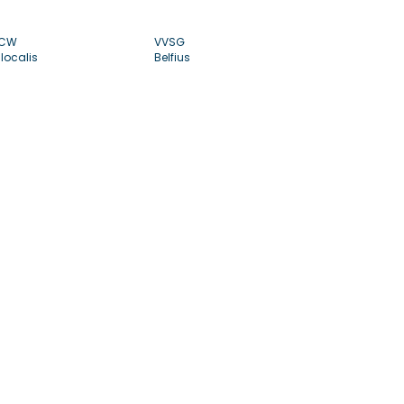
CW
VVSG
localis
Belfius