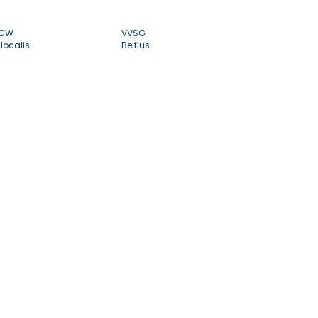
CW
VVSG
localis
Belfius