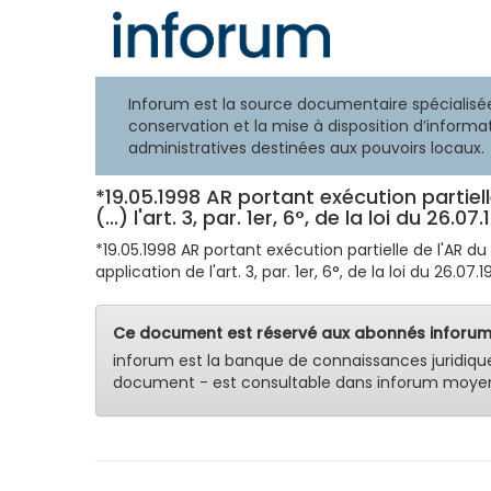
Inforum est la source documentaire spécialisée
conservation et la mise à disposition d’informat
administratives destinées aux pouvoirs locaux.
*19.05.1998 AR portant exécution partiell
(...) l'art. 3, par. 1er, 6°, de la loi du 26.07.
*19.05.1998 AR portant exécution partielle de l'AR 
application de l'art. 3, par. 1er, 6°, de la loi du 26.07.1
Ce document est réservé aux abonnés inforum
inforum est la banque de connaissances juridiqu
document - est consultable dans inforum moyen