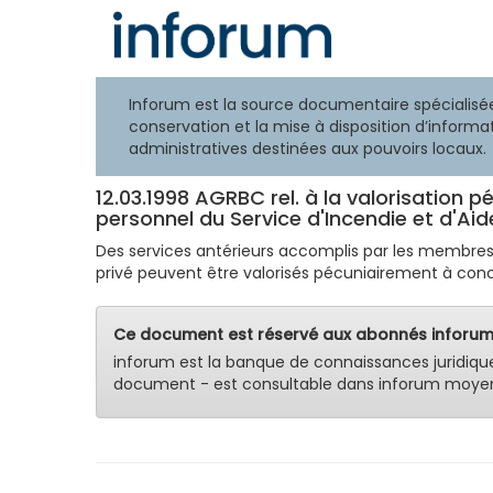
Inforum est la source documentaire spécialisée
conservation et la mise à disposition d’informat
administratives destinées aux pouvoirs locaux.
12.03.1998 AGRBC rel. à la valorisation 
personnel du Service d'Incendie et d'Ai
Des services antérieurs accomplis par les membres 
privé peuvent être valorisés pécuniairement à con
Ce document est réservé aux abonnés inforum
inforum est la banque de connaissances juridiqu
document - est consultable dans inforum moyen