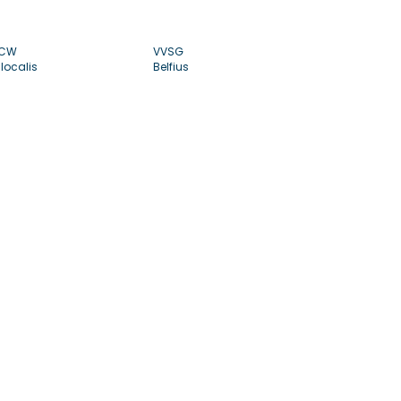
CW
VVSG
localis
Belfius