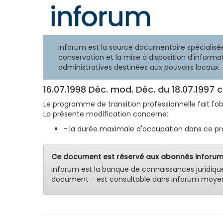
Inforum est la source documentaire spécialisée
conservation et la mise à disposition d’informat
administratives destinées aux pouvoirs locaux.
16.07.1998 Déc. mod. Déc. du 18.07.1997
Le programme de transition professionnelle fait l'o
La présente modification concerne:
- la durée maximale d'occupation dans ce pr
Ce document est réservé aux abonnés inforum
inforum est la banque de connaissances juridiqu
document - est consultable dans inforum moyen