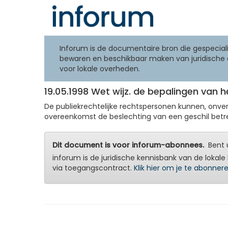
Inforum is de documentaire bron die gespeciali
bewaren en beschikbaar maken van juridische 
voor lokale overheden.
19.05.1998 Wet wijz. de bepalingen van h
De publiekrechtelijke rechtspersonen kunnen, onver
overeenkomst de beslechting van een geschil betre
Dit document is voor inforum-abonnees.
Bent u
inforum is de juridische kennisbank van de lokale 
via toegangscontract.
Klik hier om je te abonner