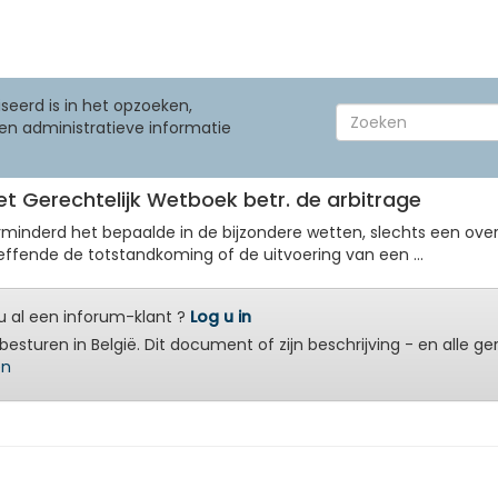
seerd is in het opzoeken,
en administratieve informatie
et Gerechtelijk Wetboek betr. de arbitrage
minderd het bepaalde in de bijzondere wetten, slechts een over
ffende de totstandkoming of de uitvoering van een ...
 al een inforum-klant ?
Log u in
besturen in België. Dit document of zijn beschrijving - en alle g
en