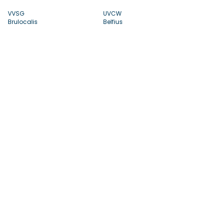
VVSG
UVCW
Brulocalis
Belfius