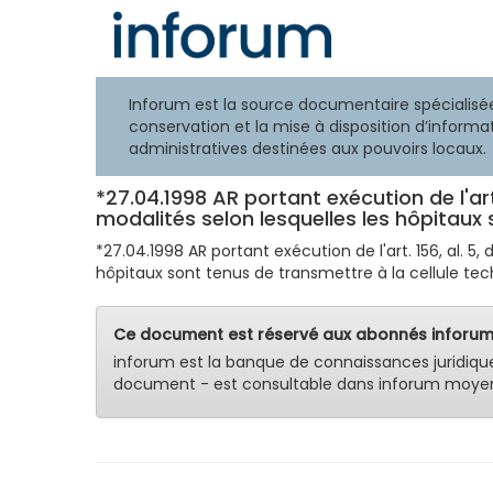
Inforum est la source documentaire spécialisée
conservation et la mise à disposition d’informat
administratives destinées aux pouvoirs locaux.
*27.04.1998 AR portant exécution de l'art
modalités selon lesquelles les hôpitaux s
*27.04.1998 AR portant exécution de l'art. 156, al. 5,
hôpitaux sont tenus de transmettre à la cellule tech
Ce document est réservé aux abonnés inforum
inforum est la banque de connaissances juridiqu
document - est consultable dans inforum moyen