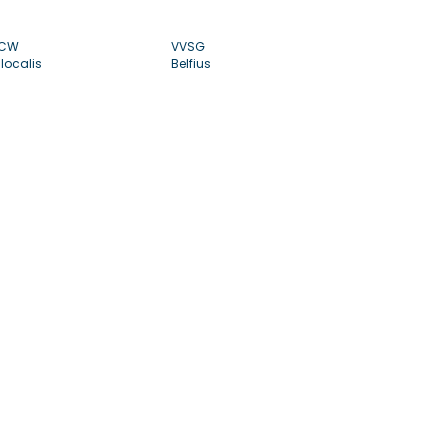
CW
VVSG
localis
Belfius