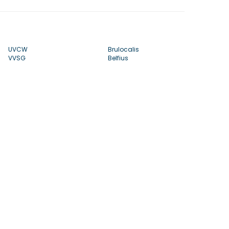
UVCW
Brulocalis
VVSG
Belfius