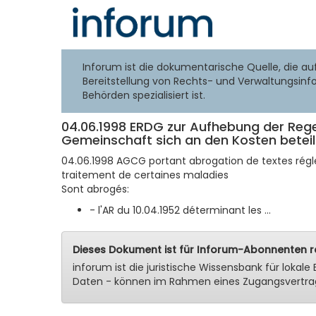
Inforum ist die dokumentarische Quelle, die au
Bereitstellung von Rechts- und Verwaltungsinf
Behörden spezialisiert ist.
04.06.1998 ERDG zur Aufhebung der Rege
Gemeinschaft sich an den Kosten beteil
04.06.1998 AGCG portant abrogation de textes rég
traitement de certaines maladies
Sont abrogés:
- l'AR du 10.04.1952 déterminant les ...
Dieses Dokument ist für Inforum-Abonnenten re
inforum ist die juristische Wissensbank für lok
Daten - können im Rahmen eines Zugangsvertra