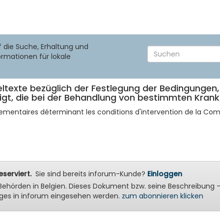
f die Suche, Erhaltung und
ormationen für lokale
ltexte bezüglich der Festlegung der Bedingungen
igt, die bei der Behandlung von bestimmten Kran
lementaires déterminant les conditions d'intervention de la 
serviert.
Sie sind bereits inforum-Kunde?
Einloggen
ale Behörden in Belgien. Dieses Dokument bzw. seine Beschreibu
ges in inforum eingesehen werden.
zum abonnieren klicken