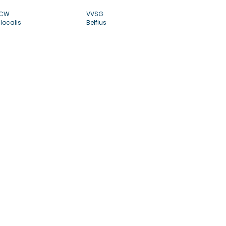
CW
VVSG
localis
Belfius