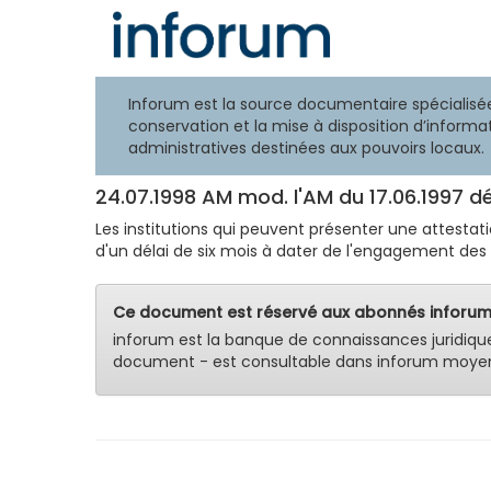
Inforum est la source documentaire spécialisée
conservation et la mise à disposition d’informat
administratives destinées aux pouvoirs locaux.
24.07.1998 AM mod. l'AM du 17.06.1997 dé
Les institutions qui peuvent présenter une attestat
d'un délai de six mois à dater de l'engagement des
Ce document est réservé aux abonnés inforum
inforum est la banque de connaissances juridiqu
document - est consultable dans inforum moyen