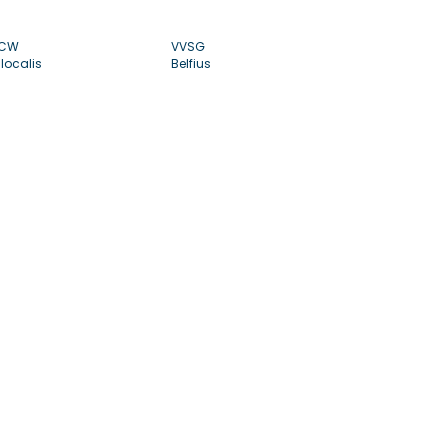
CW
VVSG
localis
Belfius