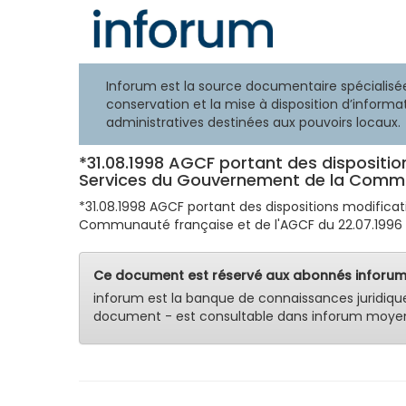
Inforum est la source documentaire spécialisée
conservation et la mise à disposition d’informat
administratives destinées aux pouvoirs locaux.
*31.08.1998 AGCF portant des dispositio
Services du Gouvernement de la Communa
*31.08.1998 AGCF portant des dispositions modificat
Communauté française et de l'AGCF du 22.07.1996 po
Ce document est réservé aux abonnés inforum
inforum est la banque de connaissances juridiqu
document - est consultable dans inforum moyen