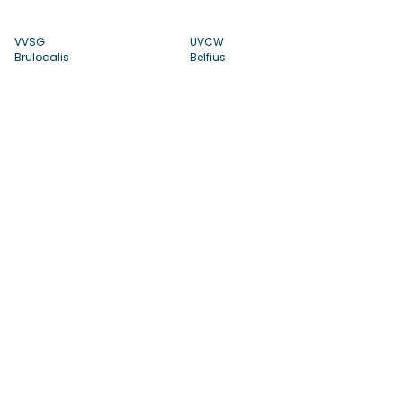
VVSG
UVCW
Brulocalis
Belfius