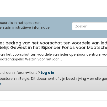
seerd is in het opzoeken,
en administratieve informatie
het bedrag van het voorschot ten voordele van i
elijk Gewest in het Bijzonder Fonds voor Maatschapp
 van het voorschot ten voordele van ieder openbaar centrum voo
atschappelijk Welzijn voor het jaar ...
 al een inforum-klant ?
Log u in
besturen in België. Dit document of zijn beschrijving - en alle g
en