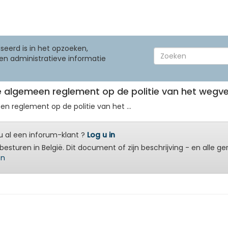
seerd is in het opzoeken,
en administratieve informatie
nde algemeen reglement op de politie van het wegv
en reglement op de politie van het ...
 al een inforum-klant ?
Log u in
besturen in België. Dit document of zijn beschrijving - en alle g
en