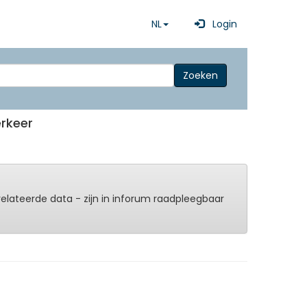
NL
Login
Zoeken
erkeer
erelateerde data - zijn in inforum raadpleegbaar