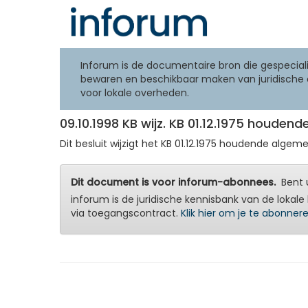
Inforum is de documentaire bron die gespeciali
bewaren en beschikbaar maken van juridische 
voor lokale overheden.
09.10.1998 KB wijz. KB 01.12.1975 houde
Dit besluit wijzigt het KB 01.12.1975 houdende algeme
Dit document is voor inforum-abonnees.
Bent u
inforum is de juridische kennisbank van de lokale 
via toegangscontract.
Klik hier om je te abonner