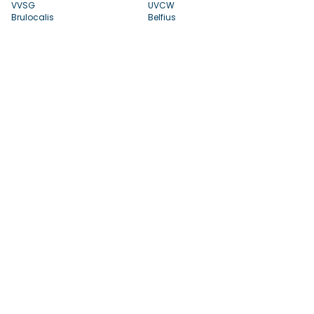
VVSG
UVCW
Brulocalis
Belfius