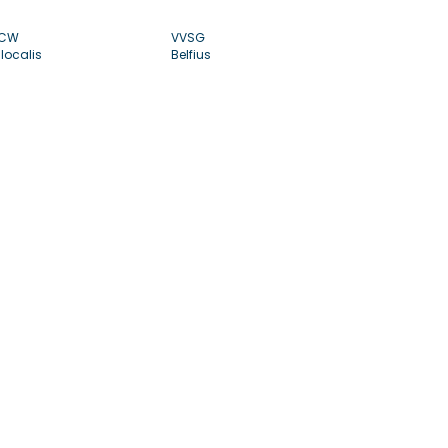
CW
VVSG
localis
Belfius