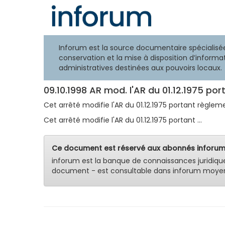
Inforum est la source documentaire spécialisée
conservation et la mise à disposition d’informat
administratives destinées aux pouvoirs locaux.
09.10.1998 AR mod. l'AR du 01.12.1975 por
Cet arrêté modifie l'AR du 01.12.1975 portant règleme
Cet arrêté modifie l'AR du 01.12.1975 portant ...
Ce document est réservé aux abonnés inforum
inforum est la banque de connaissances juridiqu
document - est consultable dans inforum moyen