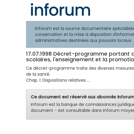
Inforum est la source documentaire spécialisée
conservation et la mise à disposition d’informat
administratives destinées aux pouvoirs locaux.
17.07.1998 Décret-programme portant di
scolaires, l'enseignement et la promoti
Ce décret-programme traite des diverses mesures c
de la santé.
Chap. I: Dispositions relatives ...
Ce document est réservé aux abonnés inforum
inforum est la banque de connaissances juridiqu
document - est consultable dans inforum moyen