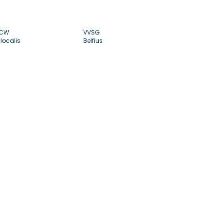
CW
VVSG
localis
Belfius