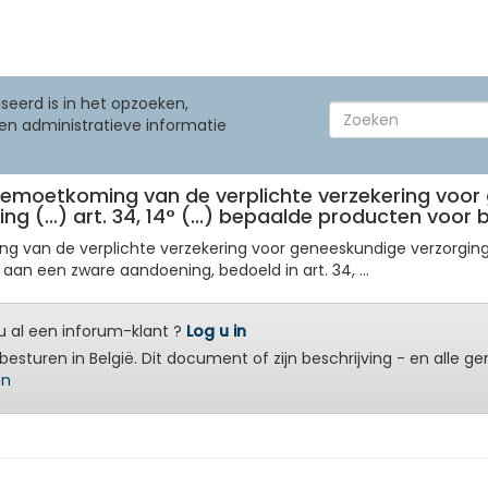
seerd is in het opzoeken,
en administratieve informatie
tegemoetkoming van de verplichte verzekering voor 
ng (...) art. 34, 14° (...) bepaalde producten voor
ming van de verplichte verzekering voor geneeskundige verzorgi
aan een zware aandoening, bedoeld in art. 34, ...
 al een inforum-klant ?
Log u in
besturen in België. Dit document of zijn beschrijving - en alle g
en