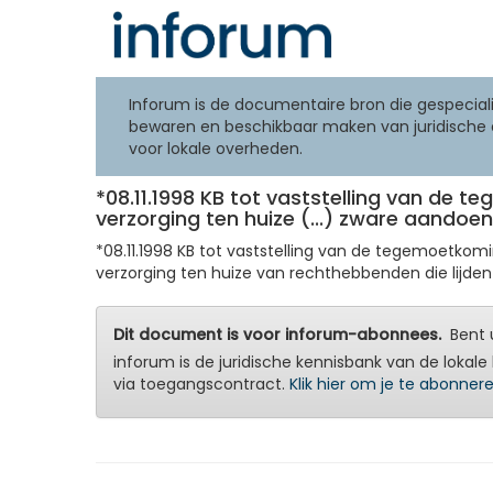
Inforum is de documentaire bron die gespeciali
bewaren en beschikbaar maken van juridische 
voor lokale overheden.
*08.11.1998 KB tot vaststelling van de 
verzorging ten huize (...) zware aandoeni
*08.11.1998 KB tot vaststelling van de tegemoetko
verzorging ten huize van rechthebbenden die lijden 
Dit document is voor inforum-abonnees.
Bent u
inforum is de juridische kennisbank van de lokale 
via toegangscontract.
Klik hier om je te abonner