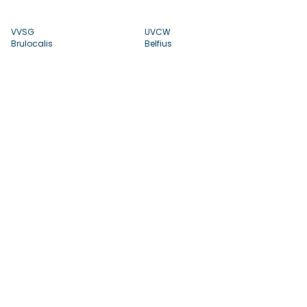
VVSG
UVCW
Brulocalis
Belfius