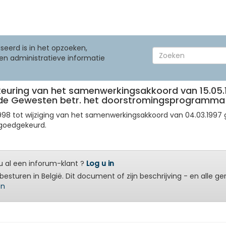
seerd is in het opzoeken,
en administratieve informatie
euring van het samenwerkingsakkoord van 15.05.
n de Gewesten betr. het doorstromingsprogramma
98 tot wijziging van het samenwerkingsakkoord van 04.03.1997
goedgekeurd.
 al een inforum-klant ?
Log u in
besturen in België. Dit document of zijn beschrijving - en alle g
en