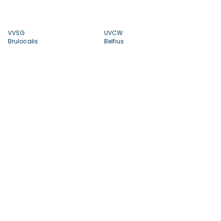
VVSG
UVCW
Brulocalis
Belfius