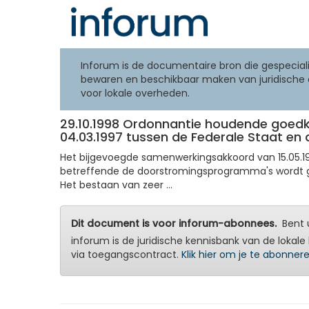
Inforum is de documentaire bron die gespeciali
bewaren en beschikbaar maken van juridische 
voor lokale overheden.
29.10.1998 Ordonnantie houdende goedk
04.03.1997 tussen de Federale Staat e
Het bijgevoegde samenwerkingsakkoord van 15.05.19
betreffende de doorstromingsprogramma's wordt 
Het bestaan van zeer ...
Dit document is voor inforum-abonnees.
Bent u
inforum is de juridische kennisbank van de lokale 
via toegangscontract.
Klik hier om je te abonner