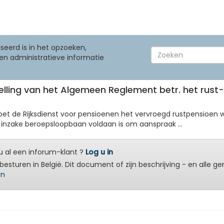
seerd is in het opzoeken,
en administratieve informatie
ststelling van het Algemeen Reglement betr. het rus
t de Rijksdienst voor pensioenen het vervroegd rustpensioen w
nzake beroepsloopbaan voldaan is om aanspraak ...
 al een inforum-klant ?
Log u in
besturen in België. Dit document of zijn beschrijving - en alle g
en