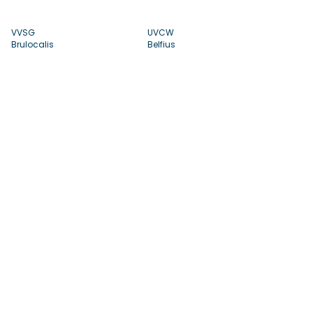
VVSG
UVCW
Brulocalis
Belfius