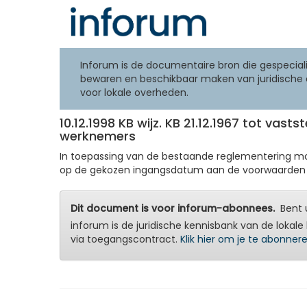
Inforum is de documentaire bron die gespeciali
bewaren en beschikbaar maken van juridische 
voor lokale overheden.
10.12.1998 KB wijz. KB 21.12.1967 tot va
werknemers
In toepassing van de bestaande reglementering moe
op de gekozen ingangsdatum aan de voorwaarden i
Dit document is voor inforum-abonnees.
Bent u
inforum is de juridische kennisbank van de lokale 
via toegangscontract.
Klik hier om je te abonner