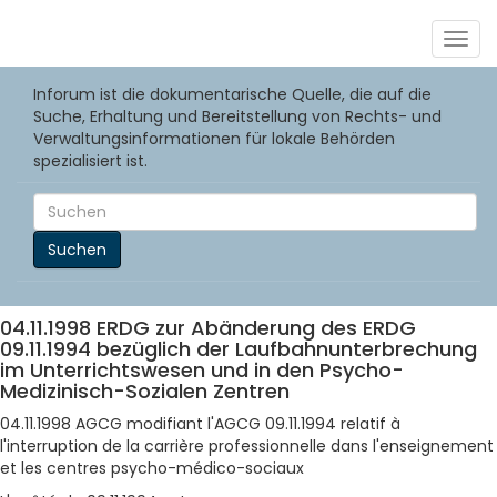
Togg
navig
Inforum ist die dokumentarische Quelle, die auf die
Suche, Erhaltung und Bereitstellung von Rechts- und
Verwaltungsinformationen für lokale Behörden
spezialisiert ist.
Suchen
04.11.1998 ERDG zur Abänderung des ERDG
09.11.1994 bezüglich der Laufbahnunterbrechung
im Unterrichtswesen und in den Psycho-
Medizinisch-Sozialen Zentren
04.11.1998 AGCG modifiant l'AGCG 09.11.1994 relatif à
l'interruption de la carrière professionnelle dans l'enseignement
et les centres psycho-médico-sociaux