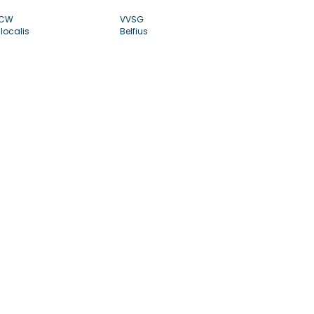
CW
VVSG
localis
Belfius