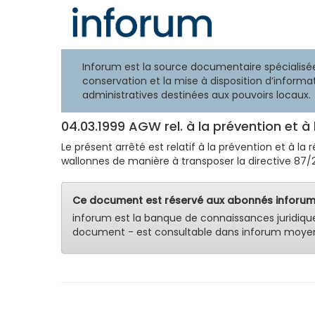
Inforum est la source documentaire spécialisée
conservation et la mise à disposition d’informat
administratives destinées aux pouvoirs locaux.
04.03.1999 AGW rel. à la prévention et à
Le présent arrêté est relatif à la prévention et à l
wallonnes de manière à transposer la directive 87/21
Ce document est réservé aux abonnés inforum
inforum est la banque de connaissances juridiqu
document - est consultable dans inforum moyen