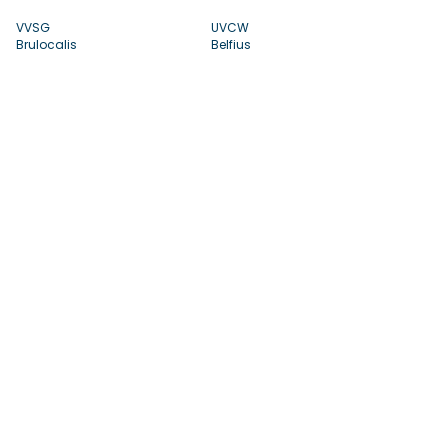
VVSG
UVCW
Brulocalis
Belfius