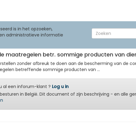
seerd is in het opzoeken,
en administratieve informatie
nde maatregelen betr. sommige producten van dier
tellen zonder afbreuk te doen aan de bescherming van de consu
tregelen betreffende sommige producten van ...
 al een inforum-klant ?
Log u in
besturen in België. Dit document of zijn beschrijving - en alle g
en