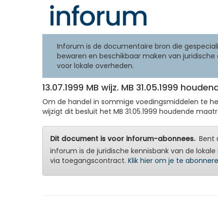
Inforum is de documentaire bron die gespeciali
bewaren en beschikbaar maken van juridische 
voor lokale overheden.
13.07.1999 MB wijz. MB 31.05.1999 houde
Om de handel in sommige voedingsmiddelen te hers
wijzigt dit besluit het MB 31.05.1999 houdende maa
Dit document is voor inforum-abonnees.
Bent u
inforum is de juridische kennisbank van de lokale 
via toegangscontract.
Klik hier om je te abonner