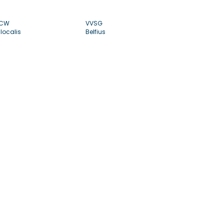
CW
VVSG
localis
Belfius