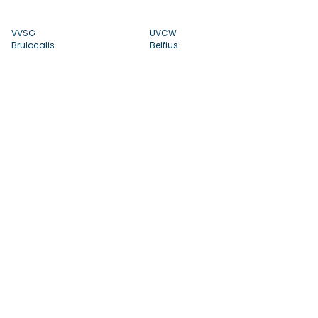
VVSG
UVCW
Brulocalis
Belfius