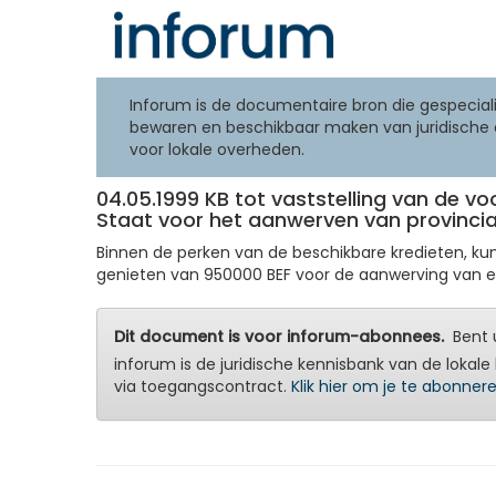
Inforum is de documentaire bron die gespeciali
bewaren en beschikbaar maken van juridische 
voor lokale overheden.
04.05.1999 KB tot vaststelling van de 
Staat voor het aanwerven van provincial
Binnen de perken van de beschikbare kredieten, ku
genieten van 950000 BEF voor de aanwerving van een 
Dit document is voor inforum-abonnees.
Bent u
inforum is de juridische kennisbank van de lokale 
via toegangscontract.
Klik hier om je te abonner