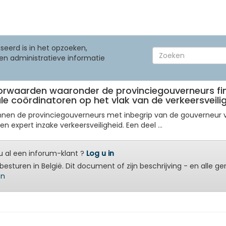
seerd is in het opzoeken,
en administratieve informatie
voorwaarden waaronder de provinciegouverneurs fi
e coördinatoren op het vlak van de verkeersveili
nnen de provinciegouverneurs met inbegrip van de gouverneur v
expert inzake verkeersveiligheid. Een deel ...
 al een inforum-klant ?
Log u in
besturen in België. Dit document of zijn beschrijving - en alle g
en