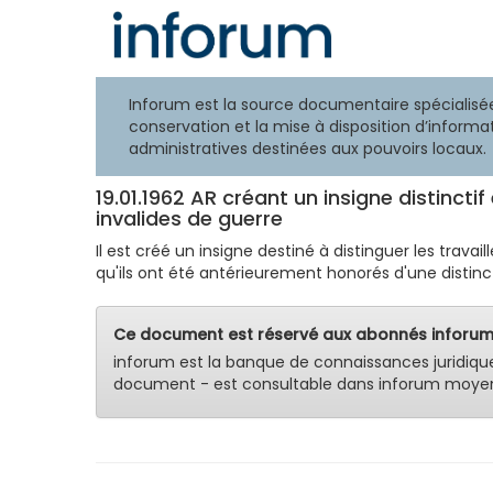
Inforum est la source documentaire spécialisée
conservation et la mise à disposition d’informat
administratives destinées aux pouvoirs locaux.
19.01.1962 AR créant un insigne distinct
invalides de guerre
Il est créé un insigne destiné à distinguer les trav
qu'ils ont été antérieurement honorés d'une distinct
Ce document est réservé aux abonnés inforum
inforum est la banque de connaissances juridiqu
document - est consultable dans inforum moyen