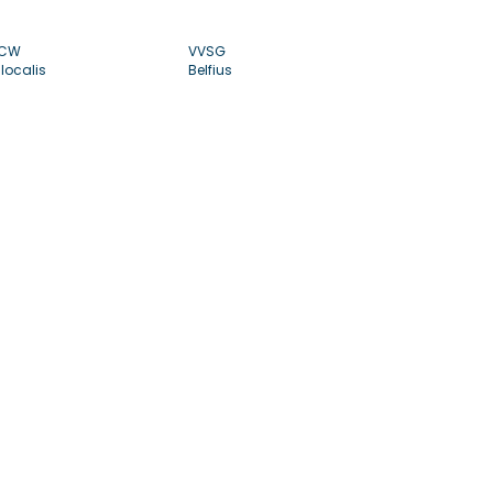
CW
VVSG
localis
Belfius