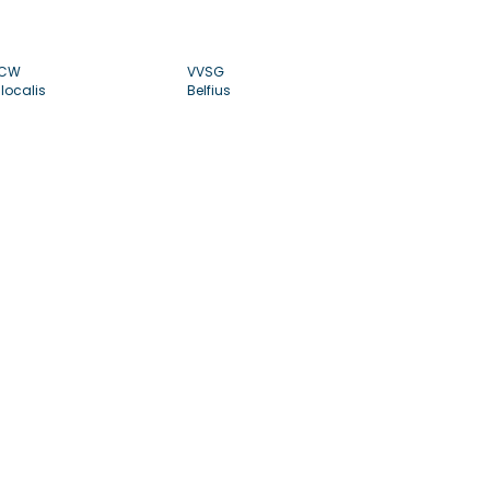
CW
VVSG
localis
Belfius