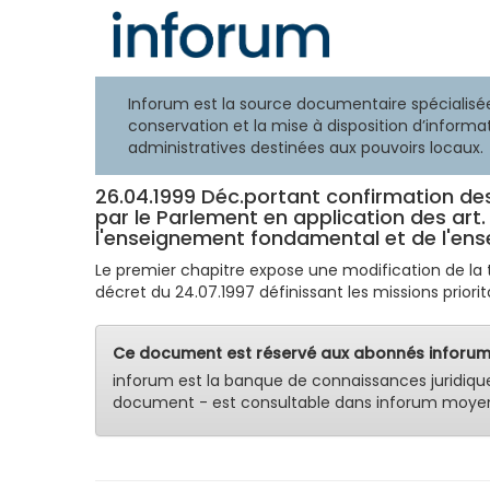
Inforum est la source documentaire spécialisée
conservation et la mise à disposition d’informat
administratives destinées aux pouvoirs locaux.
26.04.1999 Déc.portant confirmation de
par le Parlement en application des art. 
l'enseignement fondamental et de l'ens
Le premier chapitre expose une modification de la t
décret du 24.07.1997 définissant les missions priori
Ce document est réservé aux abonnés inforum
inforum est la banque de connaissances juridiqu
document - est consultable dans inforum moyen