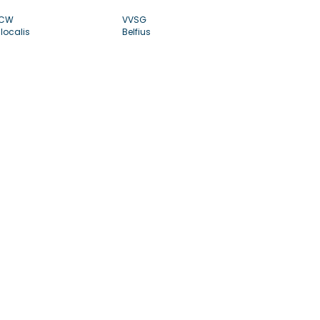
CW
VVSG
localis
Belfius