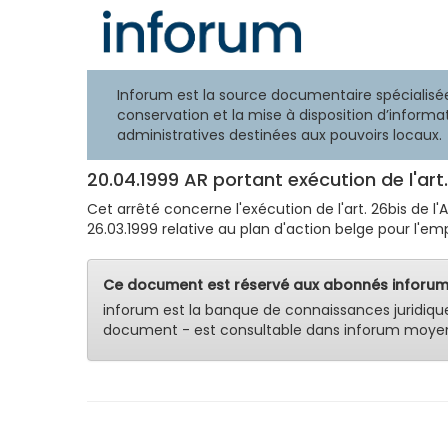
Inforum est la source documentaire spécialisée
conservation et la mise à disposition d’informat
administratives destinées aux pouvoirs locaux.
20.04.1999 AR portant exécution de l'art. 
Cet arrêté concerne l'exécution de l'art. 26bis de l'AR
26.03.1999 relative au plan d'action belge pour l'empl
Ce document est réservé aux abonnés inforum
inforum est la banque de connaissances juridiqu
document - est consultable dans inforum moyen