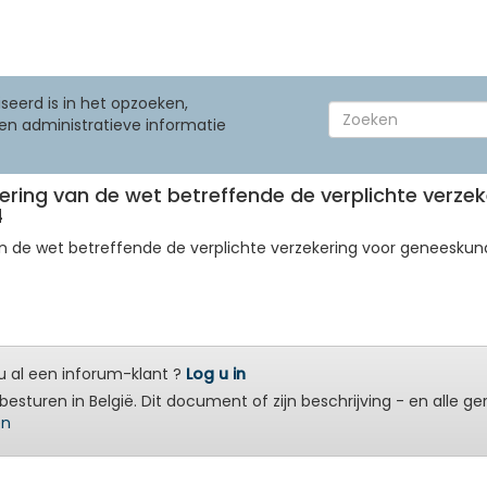
seerd is in het opzoeken,
en administratieve informatie
tvoering van de wet betreffende de verplichte verz
4
g van de wet betreffende de verplichte verzekering voor geneesku
 al een inforum-klant ?
Log u in
besturen in België. Dit document of zijn beschrijving - en alle g
en