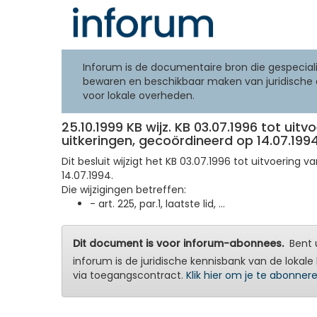
Inforum is de documentaire bron die gespeciali
bewaren en beschikbaar maken van juridische 
voor lokale overheden.
25.10.1999 KB wijz. KB 03.07.1996 tot ui
uitkeringen, gecoördineerd op 14.07.199
Dit besluit wijzigt het KB 03.07.1996 tot uitvoerin
14.07.1994.
Die wijzigingen betreffen:
- art. 225, par.1, laatste lid, ...
Dit document is voor inforum-abonnees.
Bent u
inforum is de juridische kennisbank van de lokale 
via toegangscontract.
Klik hier om je te abonner