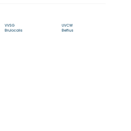
VVSG
UVCW
Brulocalis
Belfius