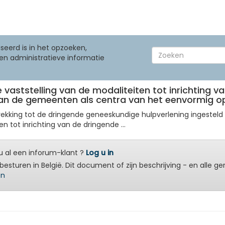
seerd is in het opzoeken,
en administratieve informatie
de vaststelling van de modaliteiten tot inrichting
van de gemeenten als centra van het eenvormig o
king tot de dringende geneeskundige hulpverlening ingesteld bij
n tot inrichting van de dringende ...
 al een inforum-klant ?
Log u in
besturen in België. Dit document of zijn beschrijving - en alle g
en