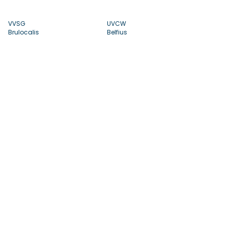
VVSG
UVCW
Brulocalis
Belfius