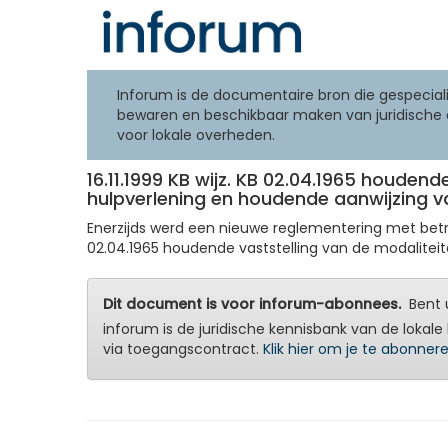
Inforum is de documentaire bron die gespeciali
bewaren en beschikbaar maken van juridische 
voor lokale overheden.
16.11.1999 KB wijz. KB 02.04.1965 houden
hulpverlening en houdende aanwijzing 
Enerzijds werd een nieuwe reglementering met betrek
02.04.1965 houdende vaststelling van de modaliteite
Dit document is voor inforum-abonnees.
Bent u
inforum is de juridische kennisbank van de lokale 
via toegangscontract.
Klik hier om je te abonner