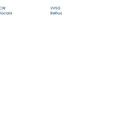
CW
VVSG
localis
Belfius