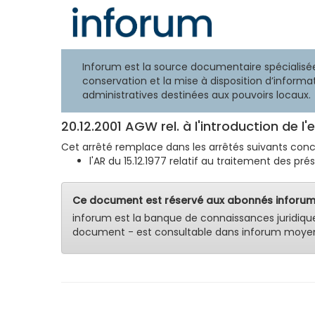
Inforum est la source documentaire spécialisée
conservation et la mise à disposition d’informat
administratives destinées aux pouvoirs locaux.
20.12.2001 AGW rel. à l'introduction de l
Cet arrêté remplace dans les arrêtés suivants conc
l'AR du 15.12.1977 relatif au traitement des prés
Ce document est réservé aux abonnés inforum
inforum est la banque de connaissances juridiqu
document - est consultable dans inforum moyen