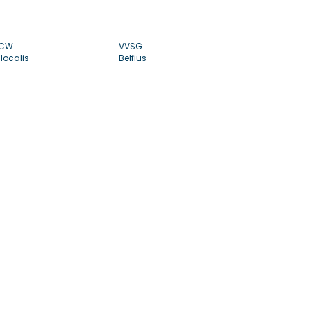
CW
VVSG
localis
Belfius