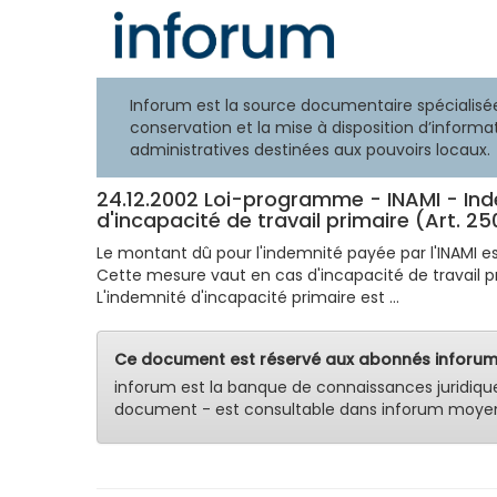
Inforum est la source documentaire spécialisée
conservation et la mise à disposition d’informat
administratives destinées aux pouvoirs locaux.
24.12.2002 Loi-programme - INAMI - In
d'incapacité de travail primaire (Art. 2
Le montant dû pour l'indemnité payée par l'INAMI es
Cette mesure vaut en cas d'incapacité de travail pr
L'indemnité d'incapacité primaire est ...
Ce document est réservé aux abonnés inforum
inforum est la banque de connaissances juridiqu
document - est consultable dans inforum moyen