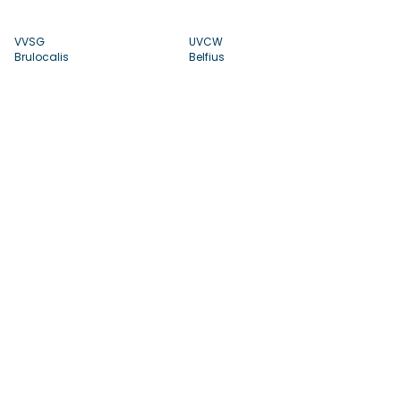
VVSG
UVCW
Brulocalis
Belfius