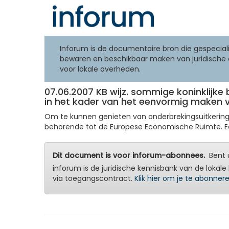
Inforum is de documentaire bron die gespeciali
bewaren en beschikbaar maken van juridische 
voor lokale overheden.
07.06.2007 KB wijz. sommige koninklijke
in het kader van het eenvormig maken v
Om te kunnen genieten van onderbrekingsuitkerin
behorende tot de Europese Economische Ruimte. Een
Dit document is voor inforum-abonnees.
Bent u
inforum is de juridische kennisbank van de lokale 
via toegangscontract.
Klik hier om je te abonner