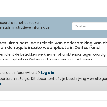
seerd is in het opzoeken,
en administratieve informatie
 besluiten betr. de stelsels van onderbreking van 
an de regels inzake woonplaats in Zwitserland
gen dient de betrokken werknemer of ambtenaar tegenwoordig o
 woonplaats in Zwitserland is voortaan nu ook beoogd ...
 al een inforum-klant ?
Log u in
besturen in België. Dit document of zijn beschrijving - en alle g
en