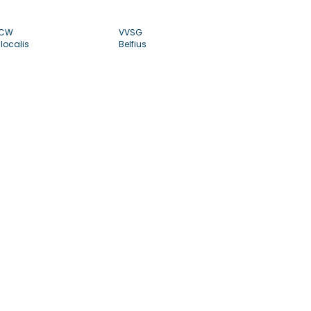
CW
VVSG
localis
Belfius