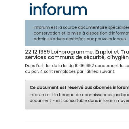
Inforum est la source documentaire spécialisée
conservation et la mise à disposition d’informat
administratives destinées aux pouvoirs locaux.
22.12.1989 Loi-programme, Emploi et Trava
services communs de sécurité, d'hygiène
Dans l'art. 1er de la loi du 10.06.1952 concernant la sa
du par. 4 sont remplacés par l'alinéa suivant:
Ce document est réservé aux abonnés inforum
inforum est la banque de connaissances juridiqu
document - est consultable dans inforum moyen