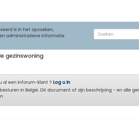
seerd is in het opzoeken,
en administratieve informatie
de gezinswoning
 al een inforum-klant ?
Log u in
besturen in België. Dit document of zijn beschrijving - en alle g
en