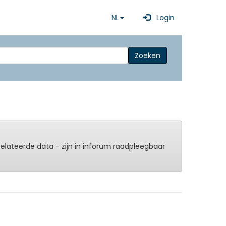
NL
Login
Zoeken
erelateerde data - zijn in inforum raadpleegbaar