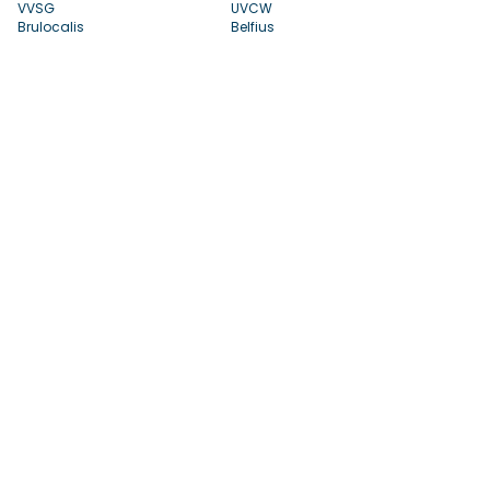
VVSG
UVCW
Brulocalis
Belfius