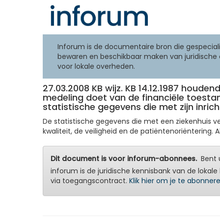
Inforum is de documentaire bron die gespeciali
bewaren en beschikbaar maken van juridische 
voor lokale overheden.
27.03.2008 KB wijz. KB 14.12.1987 houde
medeling doet van de financiële toestand
statistische gegevens die met zijn inri
De statistische gegevens die met een ziekenhuis 
kwaliteit, de veiligheid en de patiëntenoriëntering
Dit document is voor inforum-abonnees.
Bent u
inforum is de juridische kennisbank van de lokale 
via toegangscontract.
Klik hier om je te abonner