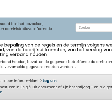
seerd is in het opzoeken,
en administratieve informatie
nde bepaling van de regels en de termijn volgens w
, van de bedrijfsuitkomsten, van het verslag van 
chting verband houden
verband houden, bevatten de gegevens betreffende de ambulant
. Alle verzamelde gegevens moeten worden ...
 al een inforum-klant ?
Log u in
besturen in België. Dit document of zijn beschrijving - en alle g
en