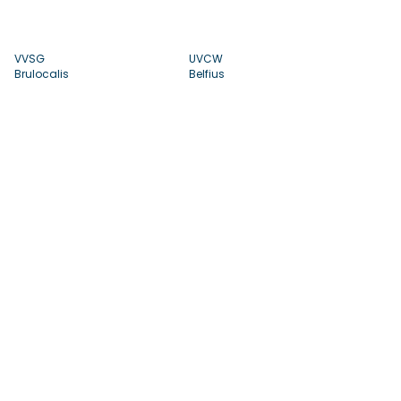
VVSG
UVCW
Brulocalis
Belfius