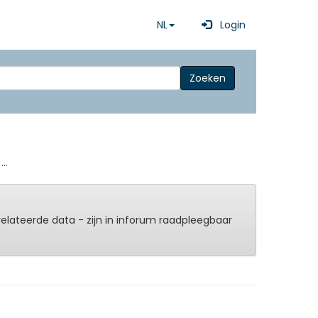
NL
Login
Zoeken
..
erelateerde data - zijn in inforum raadpleegbaar