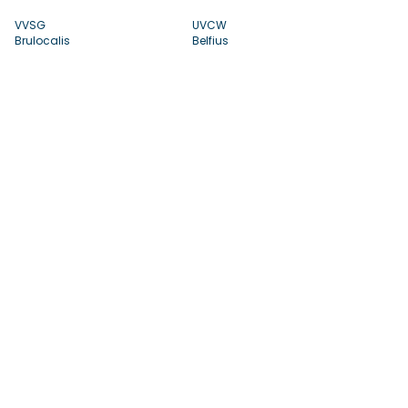
VVSG
UVCW
Brulocalis
Belfius