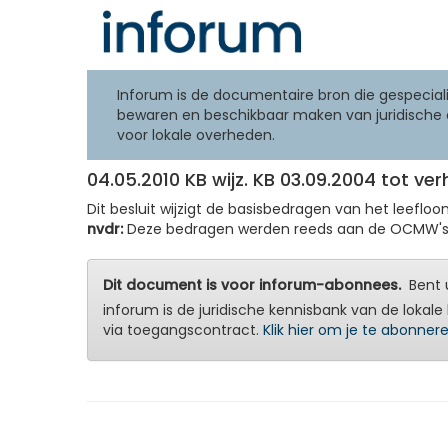
Inforum is de documentaire bron die gespeciali
bewaren en beschikbaar maken van juridische 
voor lokale overheden.
04.05.2010 KB wijz. KB 03.09.2004 tot v
Dit besluit wijzigt de basisbedragen van het leefloo
nvdr:
Deze bedragen werden reeds aan de OCMW's me
Dit document is voor inforum-abonnees.
Bent u
inforum is de juridische kennisbank van de lokale 
via toegangscontract.
Klik hier om je te abonner