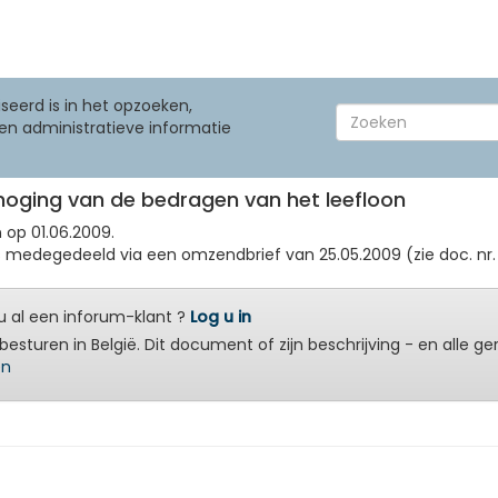
seerd is in het opzoeken,
en administratieve informatie
erhoging van de bedragen van het leefloon
n op 01.06.2009.
degedeeld via een omzendbrief van 25.05.2009 (zie doc. nr. .
 al een inforum-klant ?
Log u in
besturen in België. Dit document of zijn beschrijving - en alle g
en