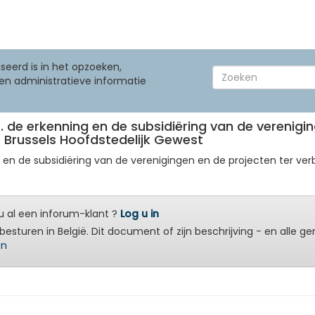
seerd is in het opzoeken,
en administratieve informatie
tr. de erkenning en de subsidiëring van de verenig
et Brussels Hoofdstedelijk Gewest
ng en de subsidiëring van de verenigingen en de projecten ter ver
 al een inforum-klant ?
Log u in
besturen in België. Dit document of zijn beschrijving - en alle g
en