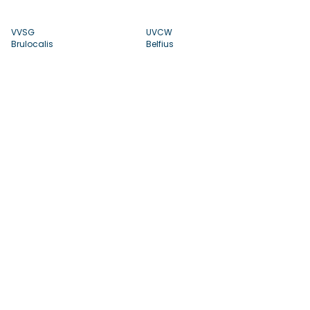
VVSG
UVCW
Brulocalis
Belfius