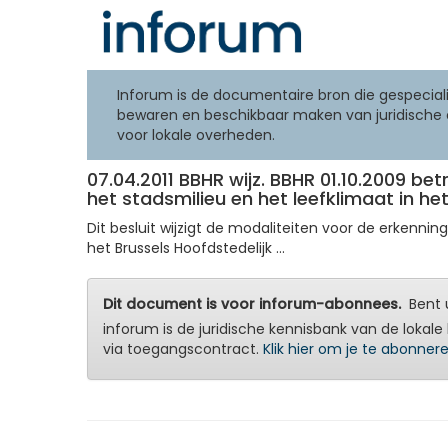
Inforum is de documentaire bron die gespeciali
bewaren en beschikbaar maken van juridische 
voor lokale overheden.
07.04.2011 BBHR wijz. BBHR 01.10.2009 be
het stadsmilieu en het leefklimaat in h
Dit besluit wijzigt de modaliteiten voor de erkenni
het Brussels Hoofdstedelijk ...
Dit document is voor inforum-abonnees.
Bent u
inforum is de juridische kennisbank van de lokale 
via toegangscontract.
Klik hier om je te abonner