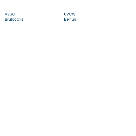
VVSG
UVCW
Brulocalis
Belfius