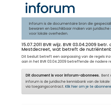
Inforum is de documentaire bron die gespeciali
bewaren en beschikbaar maken van juridische 
voor lokale overheden.
15.07.2011 BVR wijz. BVR 03.04.2009 betr.
Mestdecreet, wat betreft de nutriënten
Dit besluit betreft een aanpassing van de regels i
aan in het BVR 03.04.2009 betreffende de nadere reg
Dit document is voor inforum-abonnees.
Bent u
inforum is de juridische kennisbank van de lokale 
via toegangscontract.
Klik hier om je te abonner