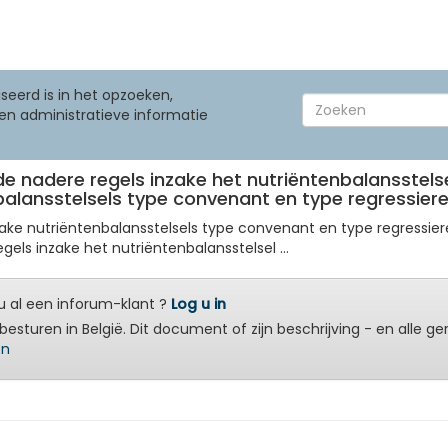
seerd is in het opzoeken,
en administratieve informatie
 de nadere regels inzake het nutriëntenbalansstelse
balansstelsels type convenant en type regressier
nzake nutriëntenbalansstelsels type convenant en type regressier
els inzake het nutriëntenbalansstelsel ...
 al een inforum-klant ?
Log u in
besturen in België. Dit document of zijn beschrijving - en alle g
en