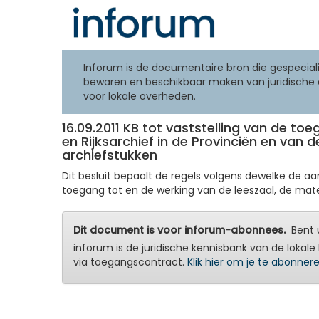
Inforum is de documentaire bron die gespeciali
bewaren en beschikbaar maken van juridische 
voor lokale overheden.
16.09.2011 KB tot vaststelling van de 
en Rijksarchief in de Provinciën en van
archiefstukken
Dit besluit bepaalt de regels volgens dewelke de a
toegang tot en de werking van de leeszaal, de mate
Dit document is voor inforum-abonnees.
Bent u
inforum is de juridische kennisbank van de lokale 
via toegangscontract.
Klik hier om je te abonner