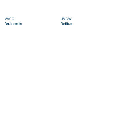
VVSG
UVCW
Brulocalis
Belfius