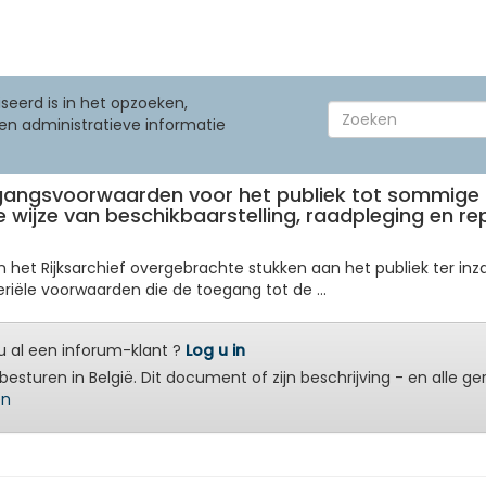
seerd is in het opzoeken,
en administratieve informatie
toegangsvoorwaarden voor het publiek tot sommige 
 de wijze van beschikbaarstelling, raadpleging en 
an het Rijksarchief overgebrachte stukken aan het publiek ter 
riële voorwaarden die de toegang tot de ...
 al een inforum-klant ?
Log u in
besturen in België. Dit document of zijn beschrijving - en alle g
en